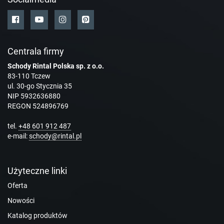
Centrala firmy
Schody Rintal Polska sp. z o.o.
83-110 Tczew
ul. 30-go Stycznia 35
NIP 5932636880
REGON 524896769
tel.
+48 601 912 487
e-mail:
schody@rintal.pl
Użyteczne linki
Oferta
Nowości
Katalog produktów