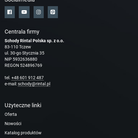
Centrala firmy
Schody Rintal Polska sp. z o.o.
83-110 Tczew
ul. 30-go Stycznia 35
NIP 5932636880
REGON 524896769
tel.
+48 601 912 487
e-mail:
schody@rintal.pl
Użyteczne linki
Oferta
Nowości
Katalog produktów