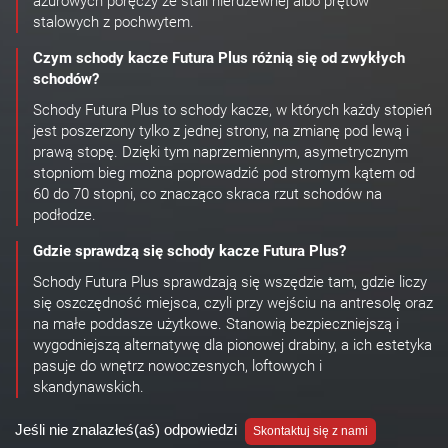
ażurowych poręczy ze stali nierdzewnej albo prętów
stalowych z pochwytem.
Czym schody kacze Futura Plus różnią się od zwykłych
schodów?
Schody Futura Plus to schody kacze, w których każdy stopień
jest poszerzony tylko z jednej strony, na zmianę pod lewą i
prawą stopę. Dzięki tym naprzemiennym, asymetrycznym
stopniom bieg można poprowadzić pod stromym kątem od
60 do 70 stopni, co znacząco skraca rzut schodów na
podłodze.
Gdzie sprawdzą się schody kacze Futura Plus?
Schody Futura Plus sprawdzają się wszędzie tam, gdzie liczy
się oszczędność miejsca, czyli przy wejściu na antresolę oraz
na małe poddasze użytkowe. Stanowią bezpieczniejszą i
wygodniejszą alternatywę dla pionowej drabiny, a ich estetyka
pasuje do wnętrz nowoczesnych, loftowych i
skandynawskich.
Jeśli nie znalazłeś(aś) odpowiedzi
Skontaktuj się z nami