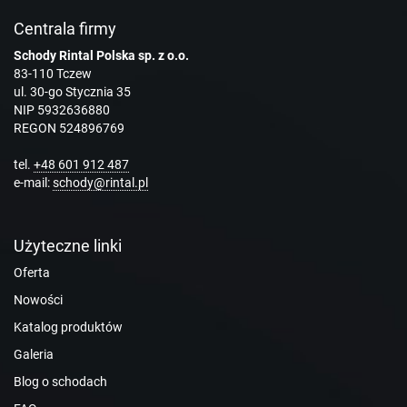
Centrala firmy
Schody Rintal Polska sp. z o.o.
83-110 Tczew
ul. 30-go Stycznia 35
NIP 5932636880
REGON 524896769
tel.
+48 601 912 487
e-mail:
schody@rintal.pl
Użyteczne linki
Oferta
Nowości
Katalog produktów
Galeria
Blog o schodach