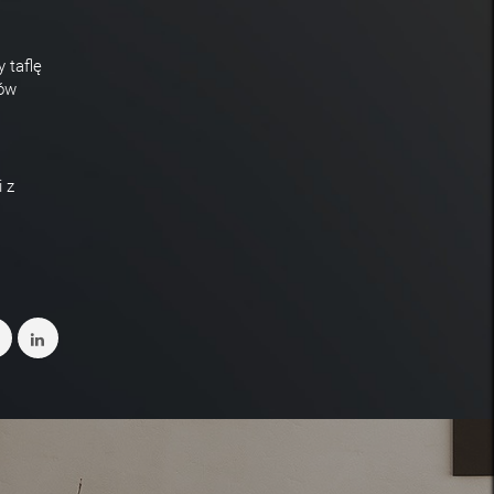
 taflę
dów
 z