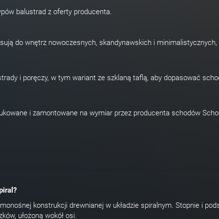
ypów balustrad z oferty producenta.
pasują do wnętrz nowoczesnych, skandynawskich i minimalistycznych, 
strady i poręczy, w tym wariant ze szklaną taflą, aby dopasować scho
dukowane i zamontowane na wymiar przez producenta schodów Scho
iral?
onośnej konstrukcji drewnianej w układzie spiralnym. Stopnie i pod
zków, ułożoną wokół osi.