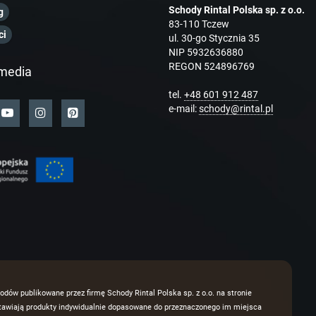
Schody Rintal Polska sp. z o.o.
g
83-110 Tczew
ci
ul. 30-go Stycznia 35
NIP 5932636880
REGON 524896769
media
tel.
+48 601 912 487
e-mail:
schody@rintal.pl
odów publikowane przez firmę Schody Rintal Polska sp. z o.o. na stronie
dstawiają produkty indywidualnie dopasowane do przeznaczonego im miejsca