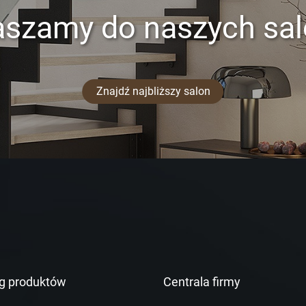
aszamy do naszych sa
Znajdź najbliższy salon
g produktów
Centrala firmy