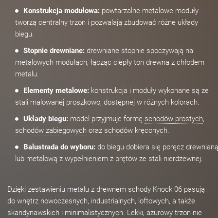
Konstrukcja modułowa:
powtarzalne metalowe moduły
tworzą centralny trzon i pozwalają zbudować różne układy
biegu.
Stopnie drewniane:
drewniane stopnie spoczywają na
metalowych modułach, łącząc ciepły ton drewna z chłodem
metalu.
Elementy metalowe:
konstrukcja i moduły wykonane są ze
stali malowanej proszkowo, dostępnej w różnych kolorach.
Układy biegu:
model przyjmuje formę
schodów prostych
,
schodów zabiegowych
oraz
schodów kręconych
.
Balustrada do wyboru:
do biegu dobiera się poręcz drewnian
lub metalową z wypełnieniem z prętów ze stali nierdzewnej.
Dzięki zestawieniu metalu z drewnem schody Knock 06 pasują
do wnętrz nowoczesnych, industrialnych, loftowych, a także
skandynawskich i minimalistycznych. Lekki, ażurowy trzon nie