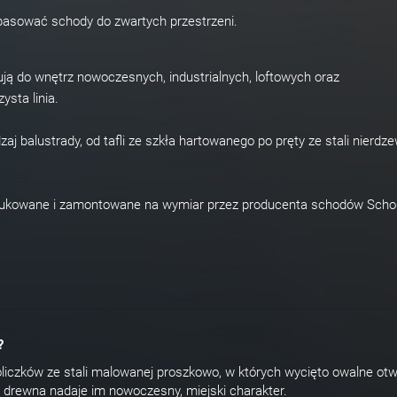
pasować schody do zwartych przestrzeni.
sują do wnętrz nowoczesnych, industrialnych, loftowych oraz
ysta linia.
aj balustrady, od tafli ze szkła hartowanego po pręty ze stali nierdze
dukowane i zamontowane na wymiar przez producenta schodów Scho
?
iczków ze stali malowanej proszkowo, w których wycięto owalne otw
 i drewna nadaje im nowoczesny, miejski charakter.