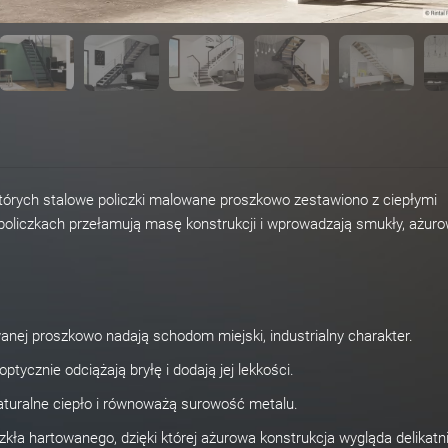
których stalowe policzki malowane proszkowo zestawiono z ciepłymi
policzkach przełamują masę konstrukcji i wprowadzają smukły, ażuro
anej proszkowo nadają schodom miejski, industrialny charakter.
tycznie odciążają bryłę i dodają jej lekkości.
aturalne ciepło i równoważą surowość metalu.
szkła hartowanego, dzięki której ażurowa konstrukcja wygląda delikatni