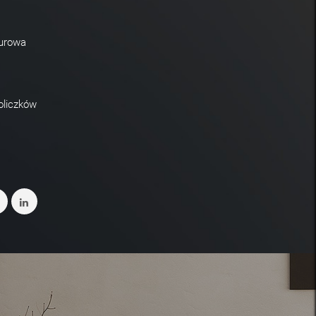
żurowa
oliczków