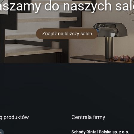
aszamy do naszych sa
Znajdź najbliższy salon
g produktów
Centrala firmy
Schody Rintal Polska sp. z o.o.
g