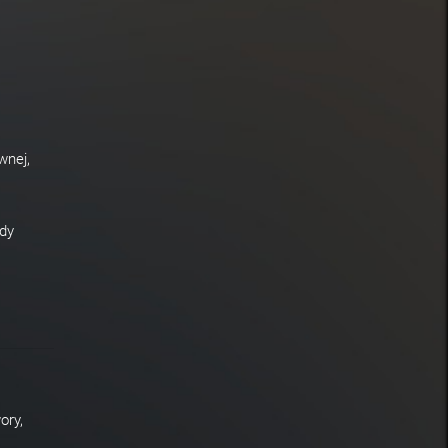
wnej,
dy
ory,