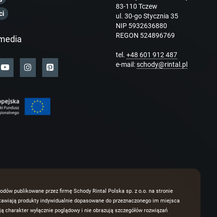
83-110 Tczew
ci
ul. 30-go Stycznia 35
NIP 5932636880
REGON 524896769
media
tel.
+48 601 912 487
e-mail:
schody@rintal.pl
odów publikowane przez firmę Schody Rintal Polska sp. z o.o. na stronie
dstawiają produkty indywidualnie dopasowane do przeznaczonego im miejsca
 charakter wyłącznie poglądowy i nie obrazują szczegółów rozwiązań