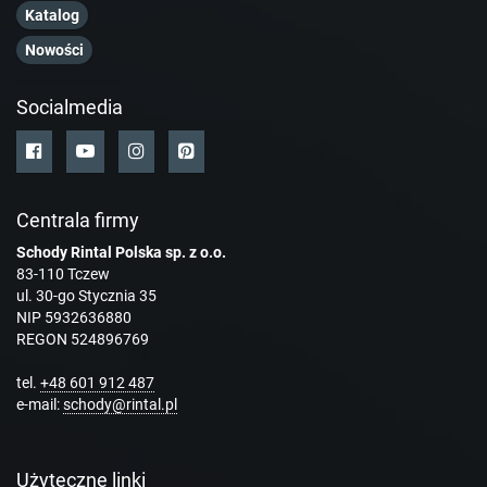
Katalog
Nowości
Socialmedia
Centrala firmy
Schody Rintal Polska sp. z o.o.
83-110 Tczew
ul. 30-go Stycznia 35
NIP 5932636880
REGON 524896769
tel.
+48 601 912 487
e-mail:
schody@rintal.pl
Użyteczne linki