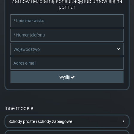
Zamów bezpłatną konsultację lub umów się na
pomiar
Województwo
Wyślij
Inne modele
Schody proste i schody zabiegowe