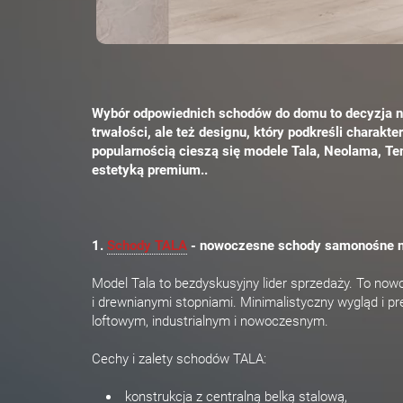
Wybór odpowiednich schodów do domu to decyzja na l
trwałości, ale też designu, który podkreśli charakt
popularnością cieszą się modele Tala, Neolama, Ten
estetyką premium..
1.
Schody TALA
- nowoczesne schody samonośne na 
Model Tala to bezdyskusyjny lider sprzedaży. To no
i drewnianymi stopniami. Minimalistyczny wygląd i p
loftowym, industrialnym i nowoczesnym.
Cechy i zalety schodów TALA:
konstrukcja z centralną belką stalową,