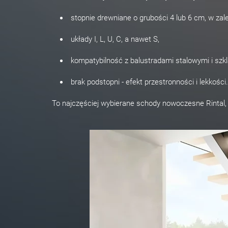
stopnie drewniane o grubości 4 lub 6 cm, w zale
układy I, L, U, C, a nawet S,
kompatybilność z balustradami stalowymi i szkla
brak podstopni - efekt przestronności i lekkości.
To najczęściej wybierane schody nowoczesne Rintal, k