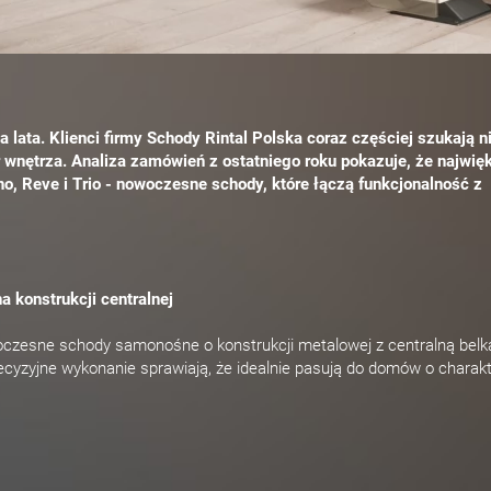
ata. Klienci firmy Schody Rintal Polska coraz częściej szukają ni
er wnętrza. Analiza zamówień z ostatniego roku pokazuje, że najwię
o, Reve i Trio - nowoczesne schody, które łączą funkcjonalność z
konstrukcji centralnej
woczesne schody samonośne o konstrukcji metalowej z centralną bel
recyzyjne wykonanie sprawiają, że idealnie pasują do domów o charak