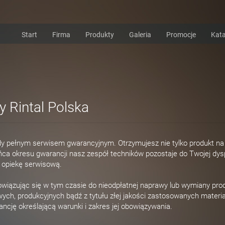
Start
Firma
Produkty
Galeria
Promocje
Kata
 Rintal Polska
ody pełnym serwisem gwarancyjnym. Otrzymujesz nie tylko produkt na
ca okresu gwarancji nasz zespół techników pozostaje do Twojej dysp
ą opiekę serwisową.
wiązując się w tym czasie do nieodpłatnej naprawy lub wymiany pro
ych, produkcyjnych bądź z tytułu złej jakości zastosowanych materi
ncję określającą warunki i zakres jej obowiązywania.