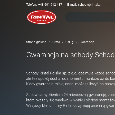
Telefon:
+48 601 912 487
E-mail:
schody@rintal.pl
Strona główna
Firma
Usługi
Gwarancja
Gwarancja na schody Schody
Schody Rintal Polska sp. z o.o. obejmuje każde sch
ale też spokój ducha: od momentu montażu aż do koń
Kiedy gwarancja minie, nadal możesz liczyć na nasz
Zapewniamy klientom 24 miesięczną gwarancję, zobo
które okazały się wadliwe w wyniku błędów montażow
Wszyscy klienci firmy Rintal otrzymują pisemną gwara