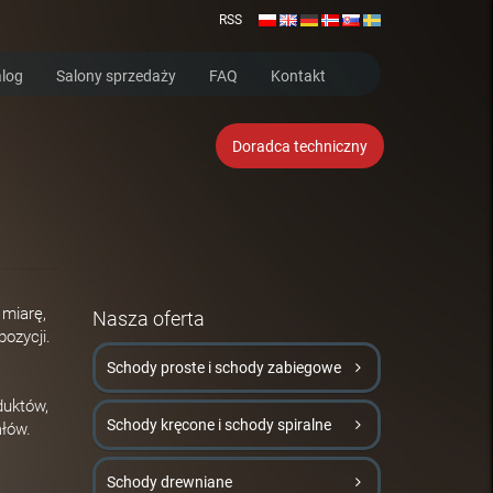
RSS
log
Salony sprzedaży
FAQ
Kontakt
Doradca techniczny
 miarę,
Nasza oferta
ozycji.
Schody proste i schody zabiegowe
duktów,
Schody kręcone i schody spiralne
ałów.
Schody drewniane