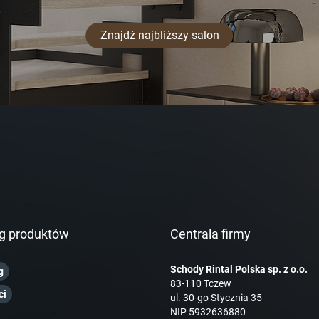
Znajdź najbliższy salon
g produktów
Centrala firmy
Schody Rintal Polska sp. z o.o.
g
83-110 Tczew
ci
ul. 30-go Stycznia 35
NIP 5932636880