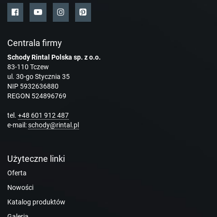
Centrala firmy
Schody Rintal Polska sp. z o.o.
83-110 Tczew
ul. 30-go Stycznia 35
NIP 5932636880
REGON 524896769
tel.
+48 601 912 487
e-mail:
schody@rintal.pl
Użyteczne linki
Oferta
Nowości
Katalog produktów
Galeria