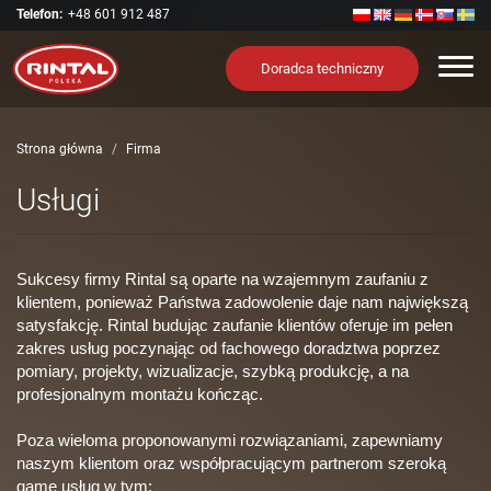
Telefon:
+48 601 912 487
Nawi
Doradca techniczny
Strona główna
Firma
Usługi
Sukcesy firmy Rintal są oparte na wzajemnym zaufaniu z
klientem, ponieważ Państwa zadowolenie daje nam największą
satysfakcję. Rintal budując zaufanie klientów oferuje im pełen
zakres usług poczynając od fachowego doradztwa poprzez
pomiary, projekty, wizualizacje, szybką produkcję, a na
profesjonalnym montażu kończąc.
Poza wieloma proponowanymi rozwiązaniami, zapewniamy
naszym klientom oraz współpracującym partnerom szeroką
gamę usług w tym: