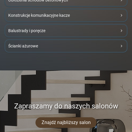
Obłożenia schodów betonowych
Konstrukcje komunikacyjne kacze
Balustrady i poręcze
Ścianki ażurowe
Zapraszamy do naszych salonów
Znajdź najbliższy salon