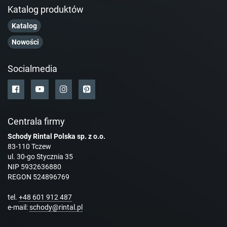
Katalog produktów
Katalog
Nowości
Socialmedia
Centrala firmy
Schody Rintal Polska sp. z o.o.
83-110 Tczew
ul. 30-go Stycznia 35
NIP 5932636880
REGON 524896769
tel.
+48 601 912 487
e-mail:
schody@rintal.pl