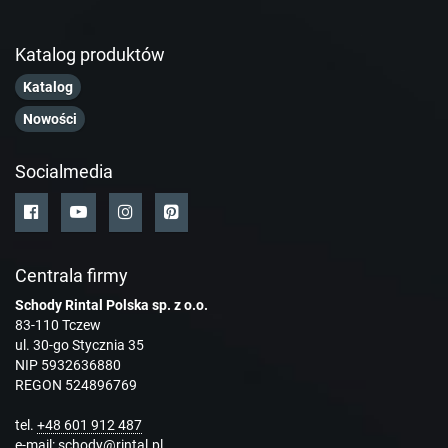
Katalog produktów
Katalog
Nowości
Socialmedia
Centrala firmy
Schody Rintal Polska sp. z o.o.
83-110 Tczew
ul. 30-go Stycznia 35
NIP 5932636880
REGON 524896769
tel.
+48 601 912 487
e-mail:
schody@rintal.pl