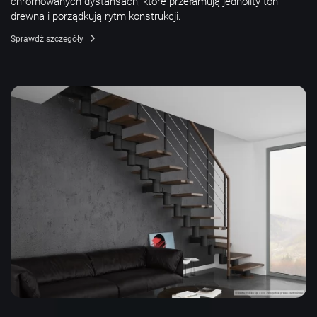
chromowanych dystansach, które przełamują jednolity ton
drewna i porządkują rytm konstrukcji.
Sprawdź szczegóły